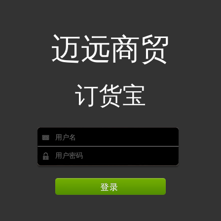
迈远商贸
订货宝