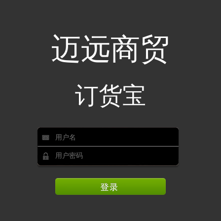
迈远商贸
订货宝