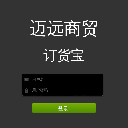
迈远商贸
订货宝