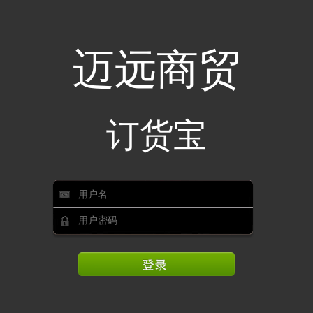
迈远商贸
订货宝