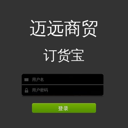
迈远商贸
订货宝