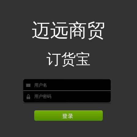
迈远商贸
订货宝