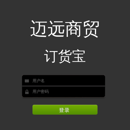
迈远商贸
订货宝