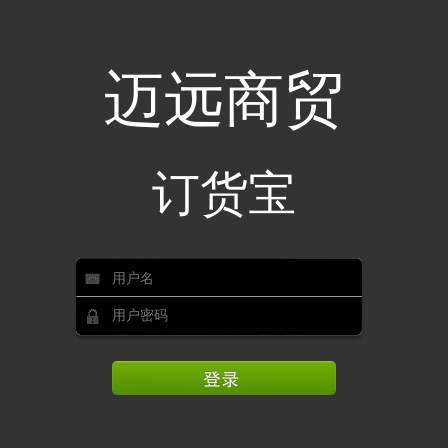
迈远商贸
订货宝