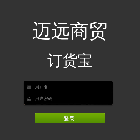
迈远商贸
订货宝