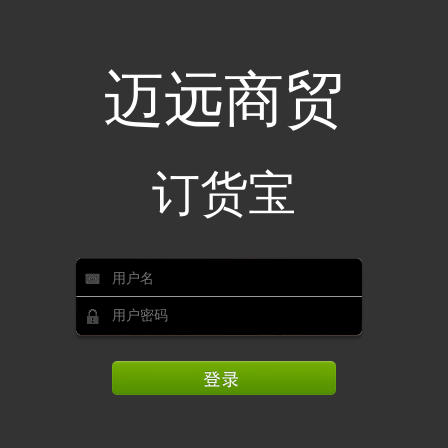
迈远商贸
订货宝